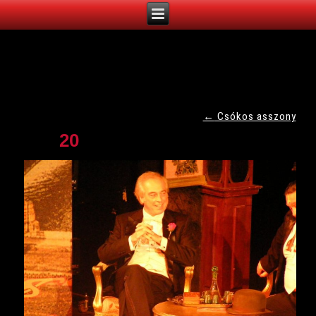
←
Csókos asszony
20