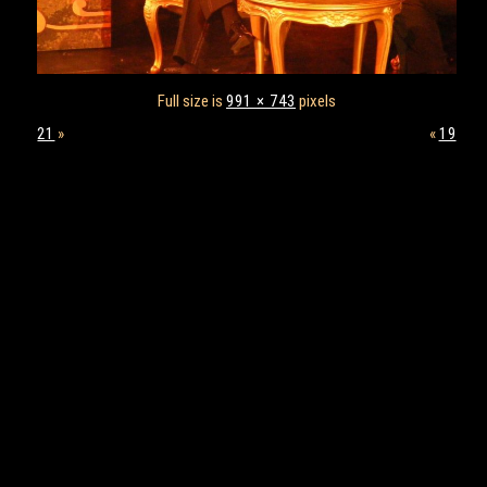
Full size is
991 × 743
pixels
21
»
«
19