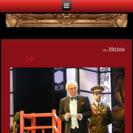
←
Viktória
19