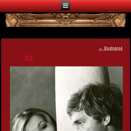
←
Bodnárné
03