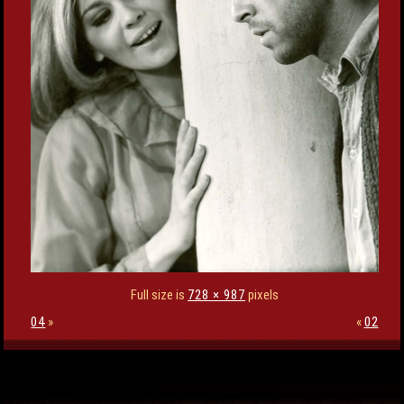
Full size is
728 × 987
pixels
04
»
«
02