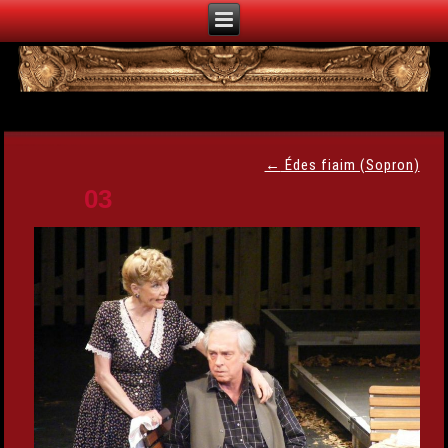
←
Édes fiaim (Sopron)
03