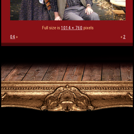
Full size is
1014 × 760
pixels
04
»
«
2