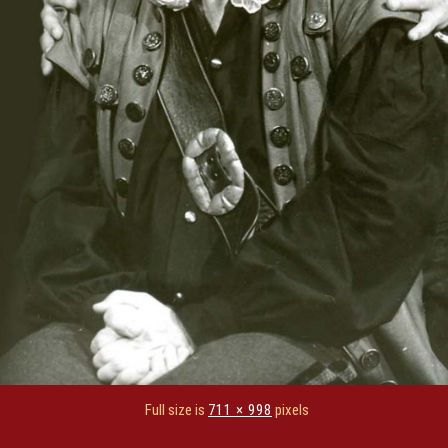
Full size is
711 × 998
pixels