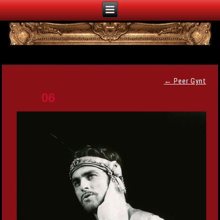
←
Peer Gynt
06