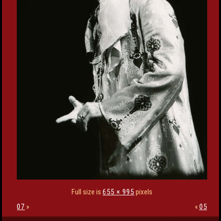
Full size is
655 × 995
pixels
07
»
«
05