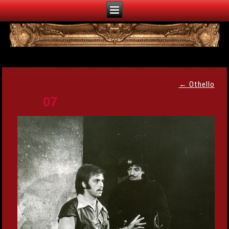
←
Othello
07