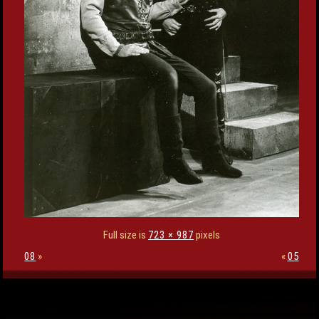
Full size is
723 × 987
pixels
08
»
«
05