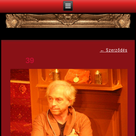
←
Szerződés
39