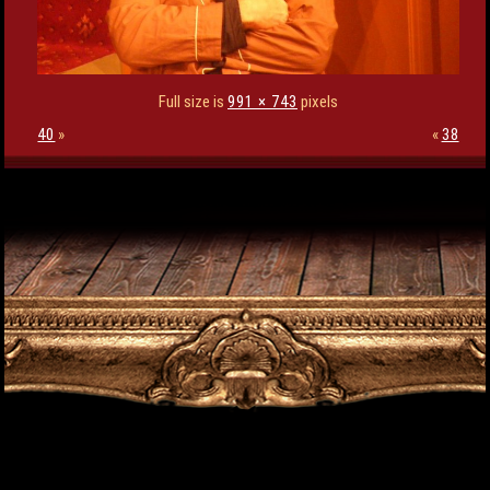
Full size is
991 × 743
pixels
40
»
«
38