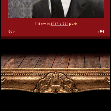
Full size is
1015 × 771
pixels
06
»
«
04