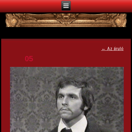
←
Az áruló
05