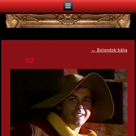
←
Bolondok bálja
02