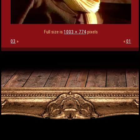
Full size is
1003 × 774
pixels
03
»
«
01