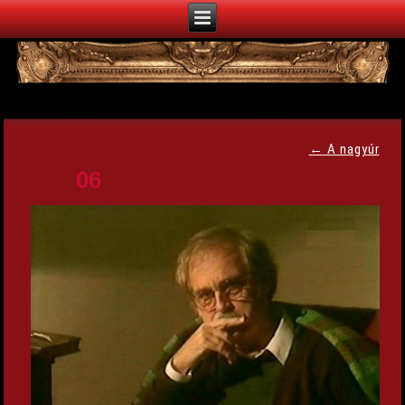
←
A nagyúr
06