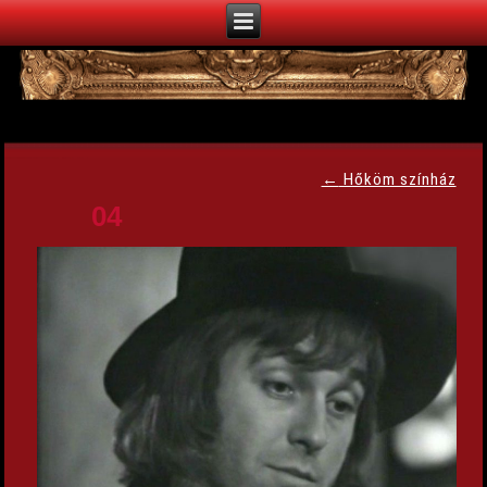
←
Hőköm színház
04