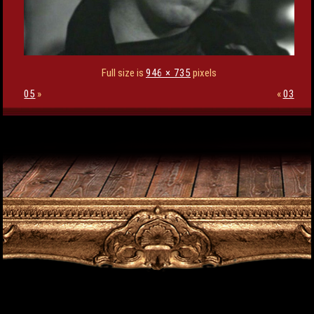
Full size is
946 × 735
pixels
05
»
«
03