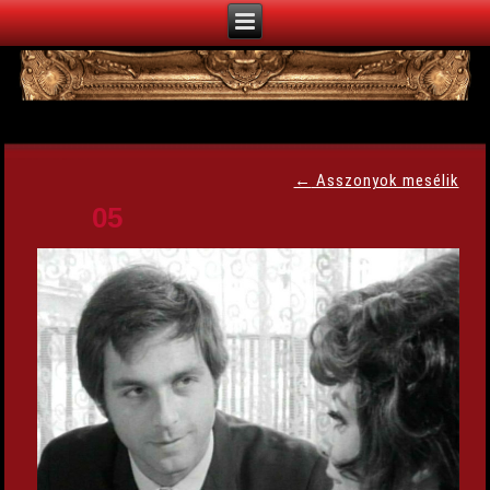
←
Asszonyok mesélik
05