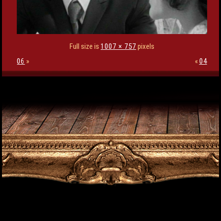
Full size is
1007 × 757
pixels
06
»
«
04