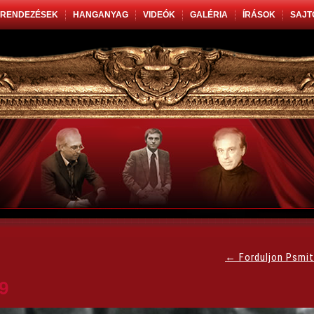
RENDEZÉSEK
HANGANYAG
VIDEÓK
GALÉRIA
ÍRÁSOK
SAJT
←
Forduljon Psmi
9