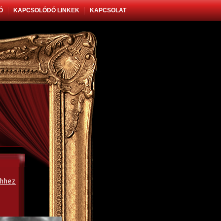
Ó
KAPCSOLÓDÓ LINKEK
KAPCSOLAT
thhez