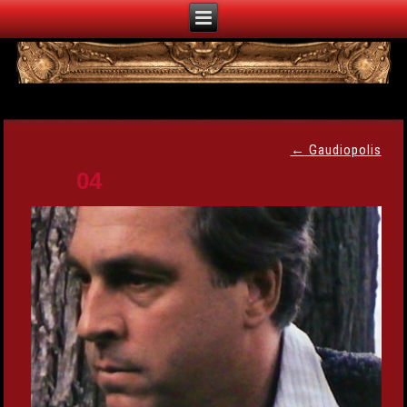
←
Gaudiopolis
04