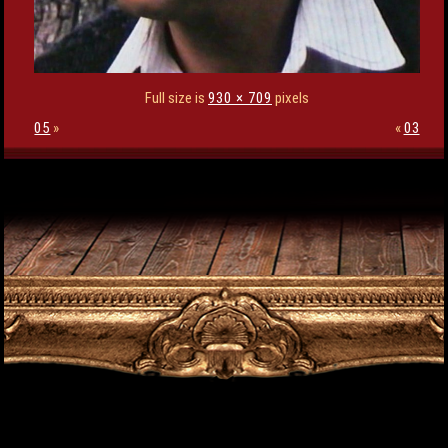
Full size is
930 × 709
pixels
05
»
«
03