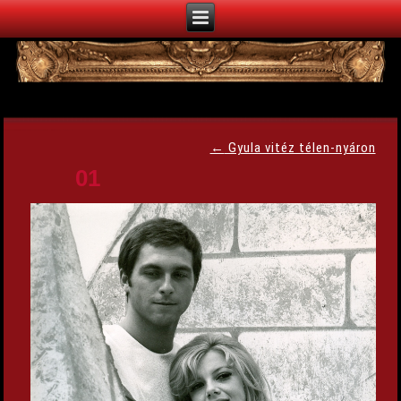
←
Gyula vitéz télen-nyáron
01