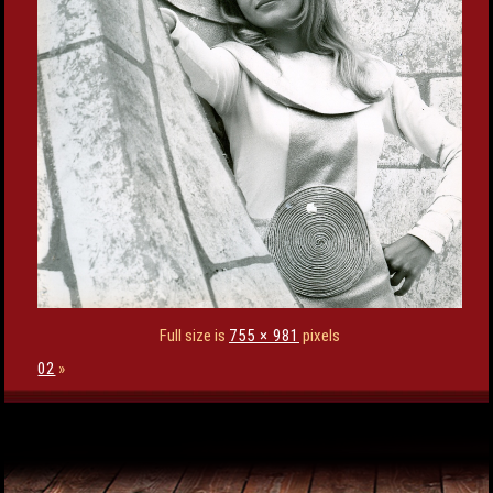
Full size is
755 × 981
pixels
02
»