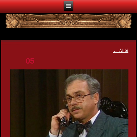
←
Alibi
05