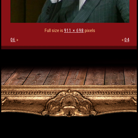
Full size is
911 × 698
pixels
06
»
«
04