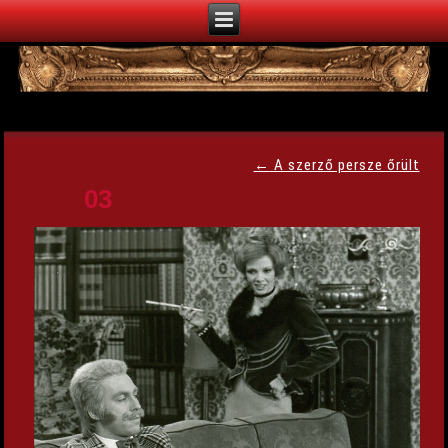
←
A szerző persze őrült
03