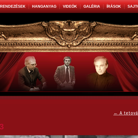
RENDEZÉSEK
HANGANYAG
VIDEÓK
GALÉRIA
ÍRÁSOK
SAJT
←
A tetová
3