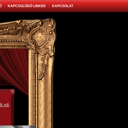
Ó
KAPCSOLÓDÓ LINKEK
KAPCSOLAT
lt nő