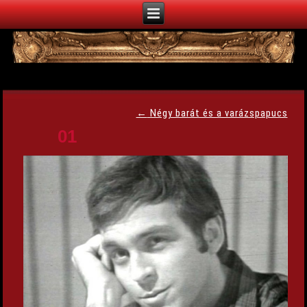
←
Négy barát és a varázspapucs
01