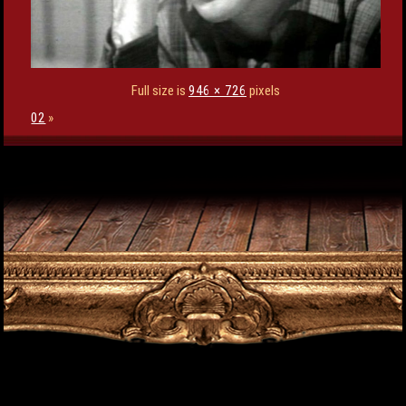
Full size is
946 × 726
pixels
02
»