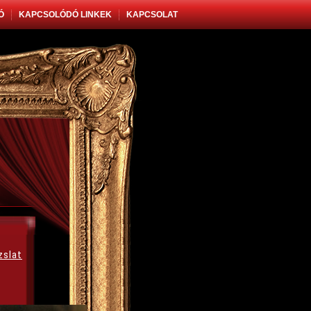
Ó
KAPCSOLÓDÓ LINKEK
KAPCSOLAT
zslat