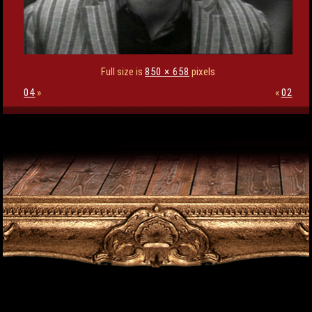
Full size is
850 × 658
pixels
04
»
«
02