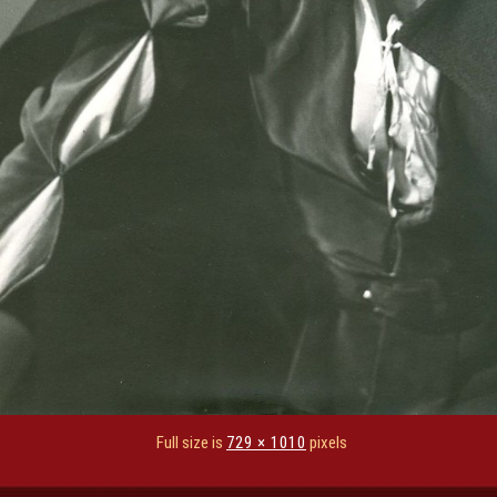
Full size is
729 × 1010
pixels