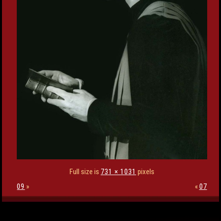
Full size is
731 × 1031
pixels
09
»
«
07