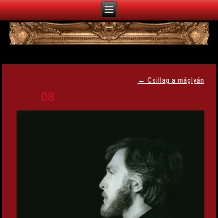
←
Csillag a máglyán
08