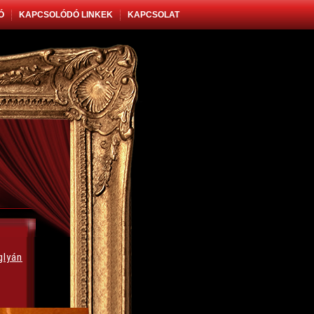
Ó
KAPCSOLÓDÓ LINKEK
KAPCSOLAT
glyán