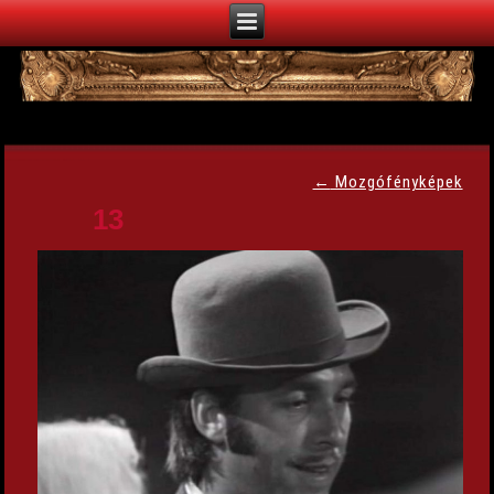
←
Mozgófényképek
13