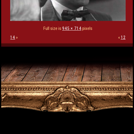
Full size is
945 × 714
pixels
14
»
«
12