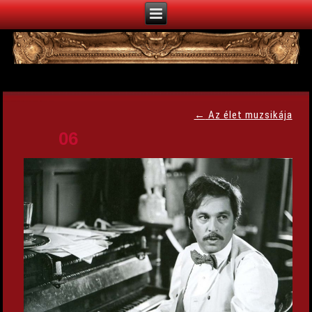
←
Az élet muzsikája
06