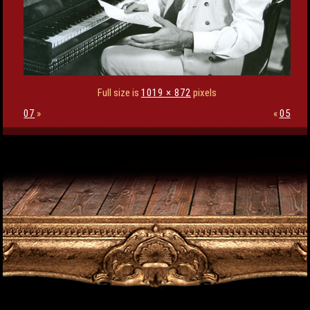
Full size is
1019 × 872
pixels
07
»
«
05