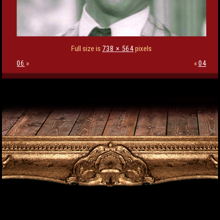
Full size is
738 × 564
pixels
06
»
«
04