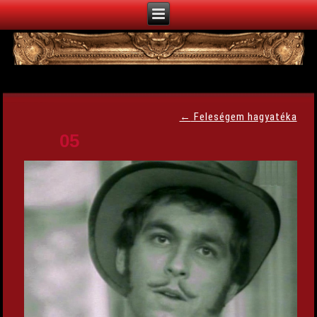
←
Feleségem hagyatéka
05