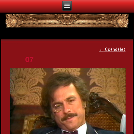
←
Csendélet
07