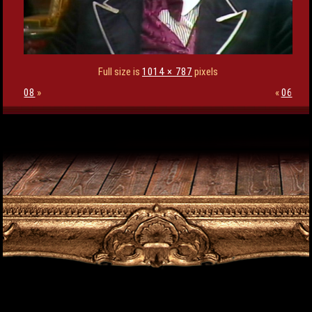
Full size is
1014 × 787
pixels
08
»
«
06