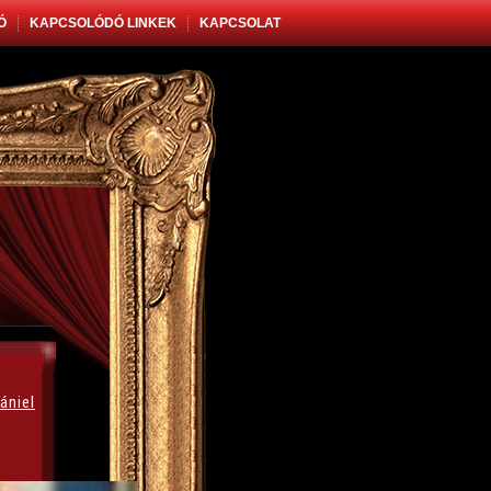
Ó
KAPCSOLÓDÓ LINKEK
KAPCSOLAT
ániel