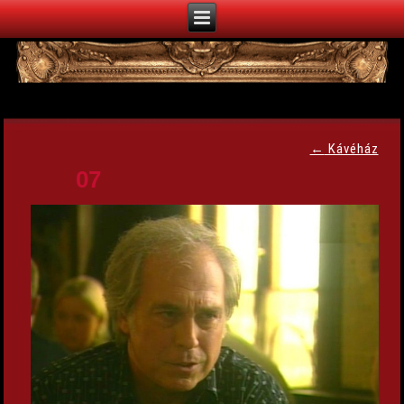
←
Kávéház
07