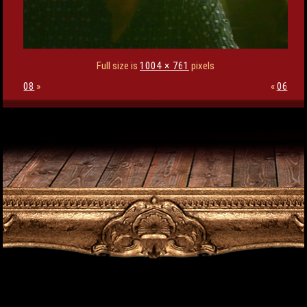
Full size is
1004 × 761
pixels
08
»
«
06