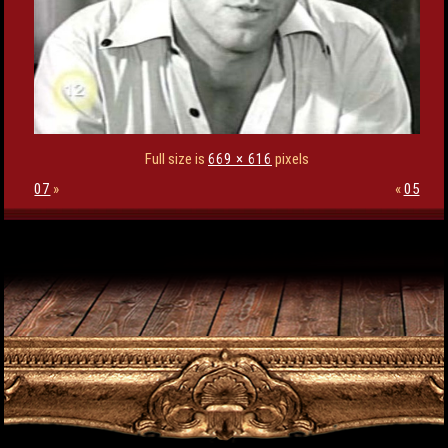
Full size is
669 × 616
pixels
07
»
«
05