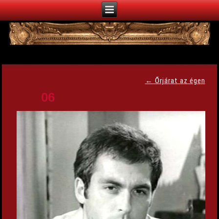
←
Őrjárat az égen
06