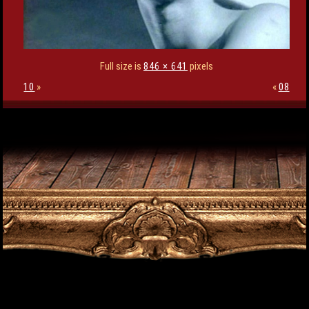
Full size is
846 × 641
pixels
10
»
«
08