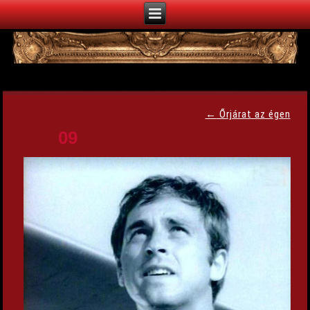
←
Őrjárat az égen
09