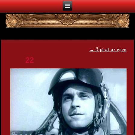
←
Őrjárat az égen
22