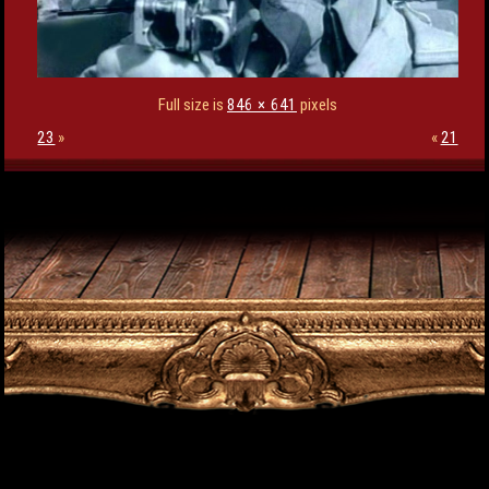
Full size is
846 × 641
pixels
23
»
«
21