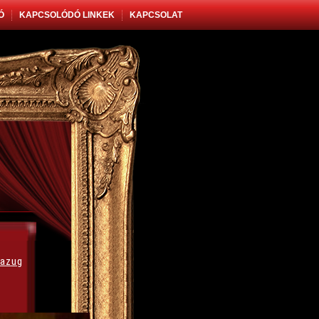
Ó
KAPCSOLÓDÓ LINKEK
KAPCSOLAT
azug