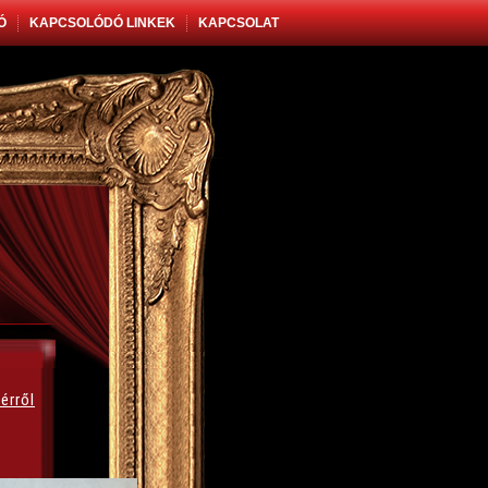
Ó
KAPCSOLÓDÓ LINKEK
KAPCSOLAT
érről