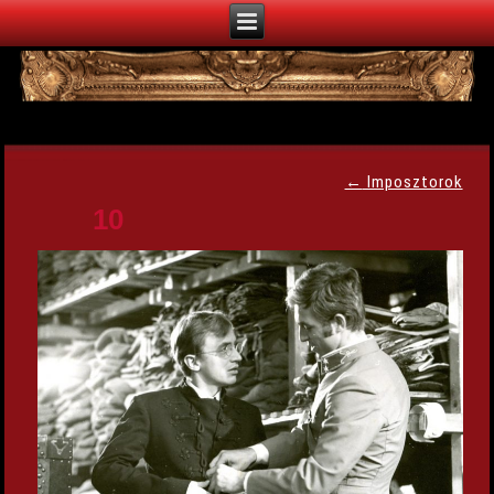
←
Imposztorok
10