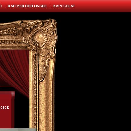
Ó
KAPCSOLÓDÓ LINKEK
KAPCSOLAT
orok