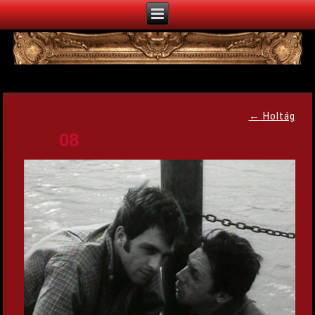
←
Holtág
08