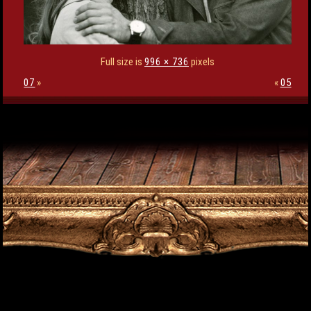
Full size is
996 × 736
pixels
07
»
«
05