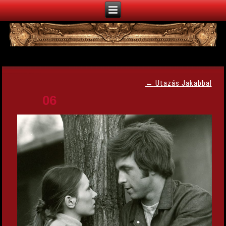
←
Utazás Jakabbal
06