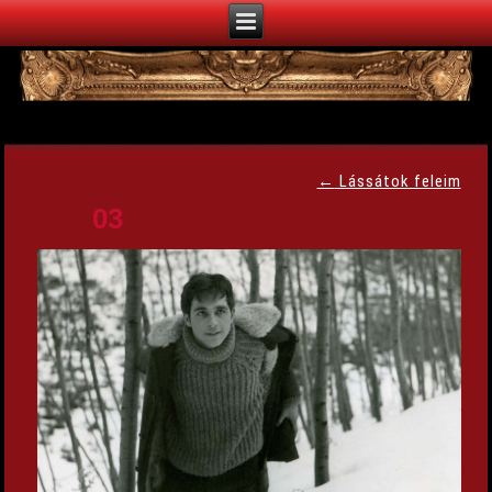
←
Lássátok feleim
03