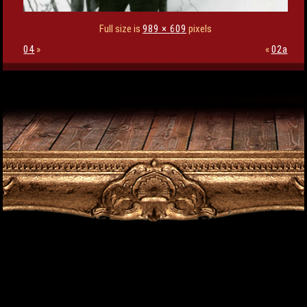
Full size is
989 × 609
pixels
04
»
«
02a