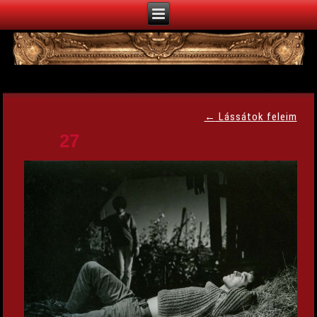
←
Lássátok feleim
27