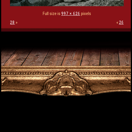
Full size is
997 × 626
pixels
28
»
«
26