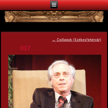
←
Csillagok (Székesfehérvár)
017