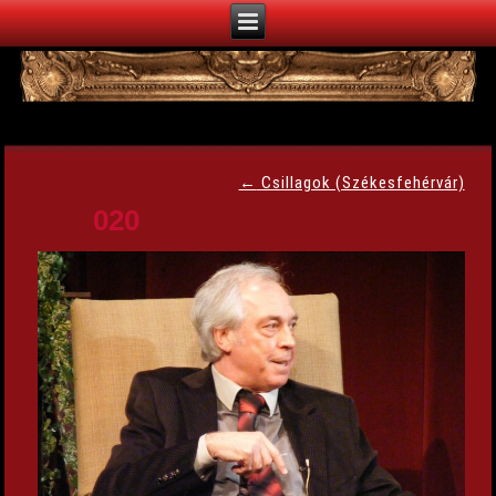
←
Csillagok (Székesfehérvár)
020