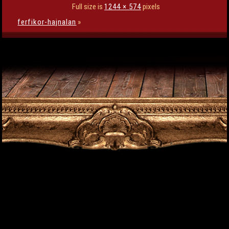
Full size is
1244 × 574
pixels
ferfikor-hajnalan
»