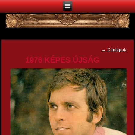
←
Címlapok
1976 KÉPES ÚJSÁG