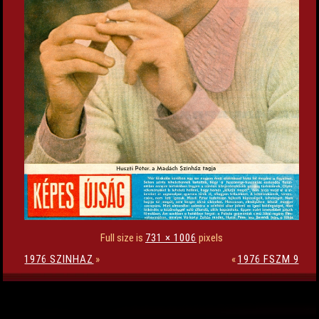
Full size is
731 × 1006
pixels
1976 SZINHAZ
»
«
1976 FSZM 9