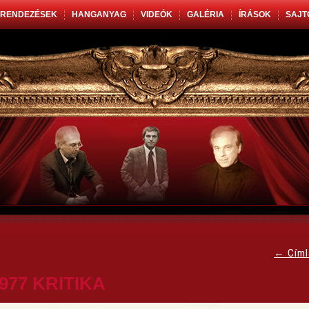
RENDEZÉSEK
HANGANYAG
VIDEÓK
GALÉRIA
ÍRÁSOK
SAJT
←
Címl
977 KRITIKA