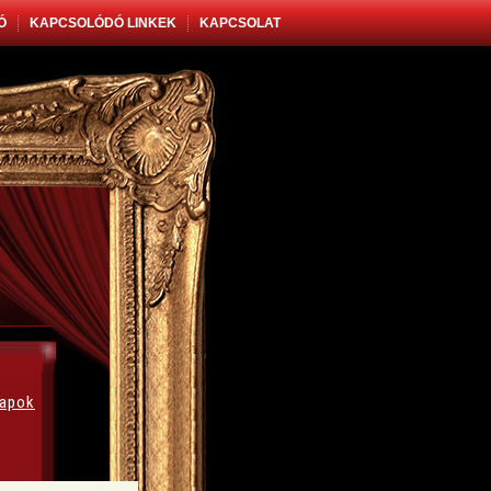
Ó
KAPCSOLÓDÓ LINKEK
KAPCSOLAT
apok