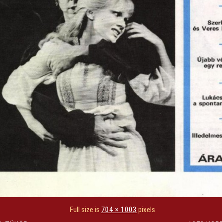
Full size is
704 × 1003
pixels