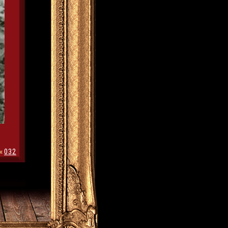
«
032