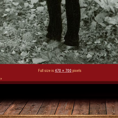
Full size is
470 × 700
pixels
»