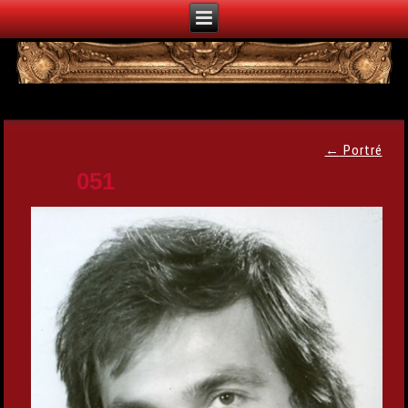
←
Portré
051