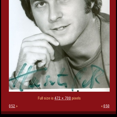
Full size is
472 × 700
pixels
052
»
«
050