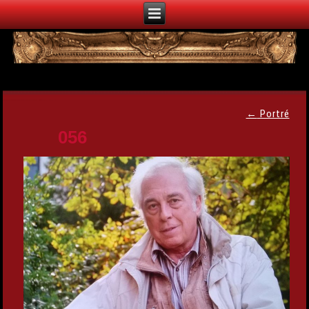
←
Portré
056