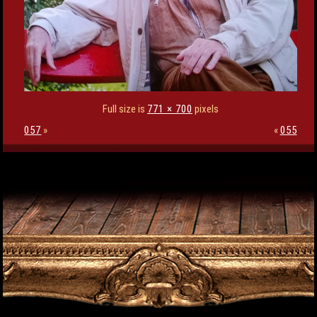
Full size is
771 × 700
pixels
057
»
«
055